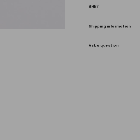
BHE7
Shipping information
Ask a question