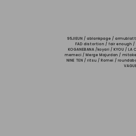
95JIEUN / ablankpage / armublatt
FAD distortion / fair enough 
KOGANEBANA /koyari / KYOU / LA 
memeci / Merge Majurdan / mitake /
NINE TEN / ritsu / Romei / roundab
VAGUE