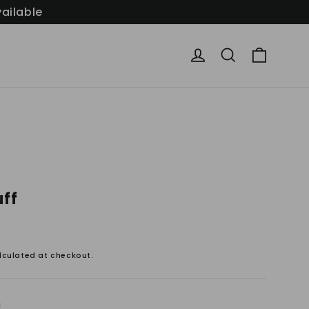
ilable
Cart
Log in
Search
uff
culated at checkout.
g