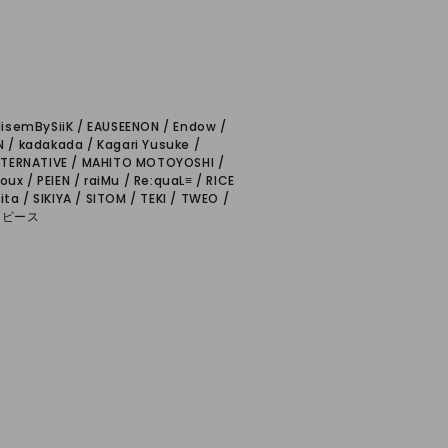
disemBySiiK / EAUSEENON / Endow /
N / kadakada / Kagari Yusuke /
ALTERNATIVE / MAHITO MOTOYOSHI /
x / PEIEN / raiMu / Re:quaL≡ / RICE
ta / SIKIYA / SITOM / TEKI / TWEO /
のワンピース