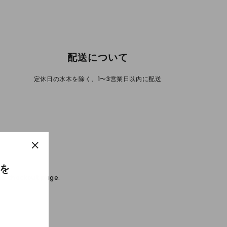
配送について
定休日の水木を除く、1〜3営業日以内に配送
"Close
(esc)"
ンを
the checkout page.