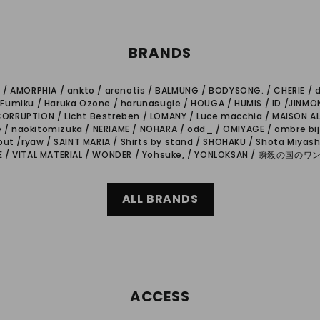
BRANDS
 / AMORPHIA / ankto / arenotis / BALMUNG / BODYSONG. / CHERIE / 
/ Fumiku / Haruka Ozone / harunasugie / HOUGA / HUMIS / ID /JINMO
CORRUPTION / Licht Bestreben / LOMANY / Luce macchia / MAISON 
 naokitomizuka / NERIAME / NOHARA / odd_ / OMIYAGE / ombre bijou
out /ryaw / SAINT MARIA / Shirts by stand / SHOHAKU / Shota Miyashi
 / VITAL MATERIAL / WONDER / Yohsuke, / YONLOKSAN / 瞬殺の国
ALL BRANDS
ACCESS