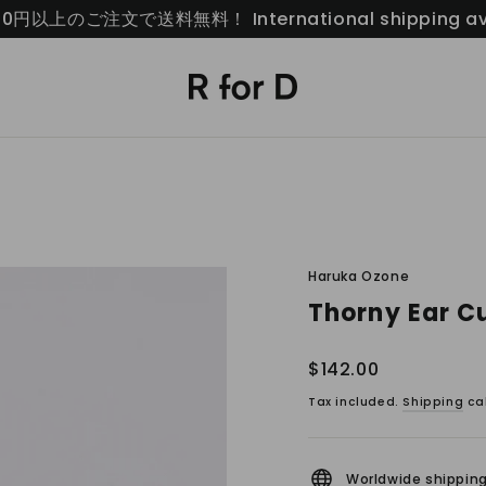
00円以上のご注文で送料無料！ International shipping ava
Haruka Ozone
Thorny Ear C
Regular
$142.00
price
Tax included.
Shipping
cal
Worldwide shippin