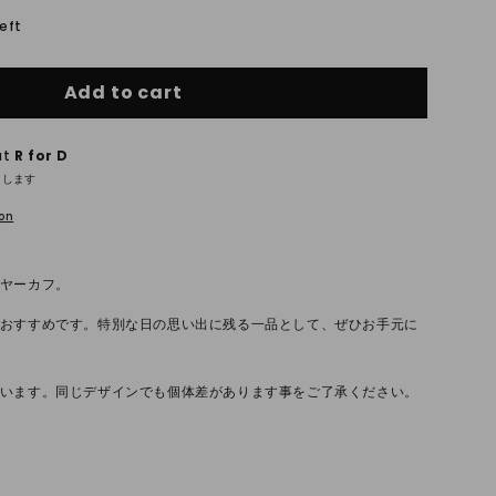
left
Add to cart
at
R for D
了します
ion
ヤーカフ。
おすすめです。特別な日の思い出に残る一品として、ぜひお手元に
います。同じデザインでも個体差があります事をご了承ください。